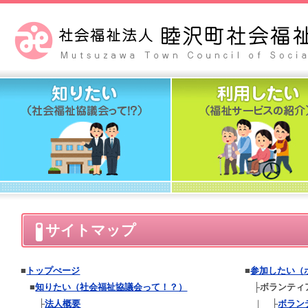
サイトマップ
■
トップぺージ
■
参加したい（
■
知りたい（社会福祉協議会って！？）
├
ボランティ
├
法人概要
｜ ├
ボラン