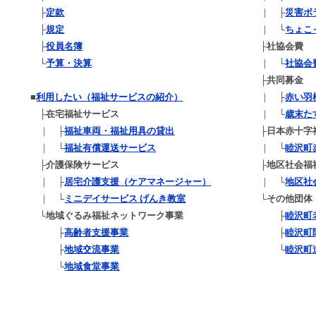
├
定款
｜ ├
災害ボ
├
規定
｜ └
ちょこ
├
役員名簿
├
社協会費
└
予算・決算
｜ └
社協会
├
共同募金
■
利用したい（福祉サービスの紹介）
｜ ├
赤い羽
├
在宅福祉サービス
｜ └
歳末た
｜ ├
福祉車両・福祉用具の貸出
├
日本赤十字
｜ └
福祉有償運送サービス
｜ └
睦沢町
├
介護保険サービス
├
地区社会福
｜ ├
居宅介護支援（ケアマネージャー）
｜ └
地区社
｜ └
ミニデイサービス げんき教室
└
その他団体
└
地域ぐるみ福祉ネットワーク事業
├
睦沢町
├
高齢者支援事業
├
睦沢町
├
地域交流事業
└
睦沢町
└
地域食堂事業